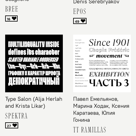
Denis Serebryakov
BREE
EPOS
Type Salon (Alja Herlah
Павел Емельянов,
and Krista Likar)
Марина Ходак, Ксения
Каратаева, Юлия
SPEKTRA
Гонина
TT RAMILLAS