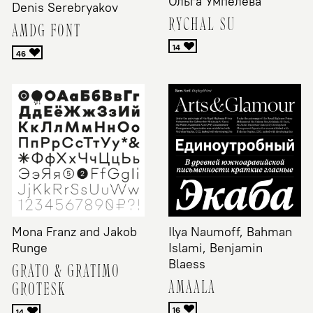
Ольга Умпелева
Denis Serebryakov
RYCHAL-SU
AMDG FONT
Mona Franz and Jakob
Ilya Naumoff, Bahman
Runge
Islami, Benjamin
Blaess
GRATO & GRATIMO
AMAALA
GROTESK